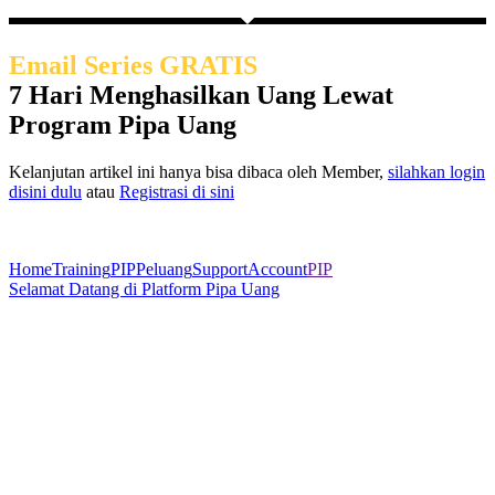
Email Series GRATIS
7 Hari Menghasilkan Uang Lewat
Program Pipa Uang
Kelanjutan artikel ini hanya bisa dibaca oleh Member,
silahkan login
disini dulu
atau
Registrasi di sini
Home
Training
PIP
Peluang
Support
Account
PIP
Selamat Datang di Platform Pipa Uang